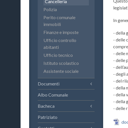
Questo 
Cancelleria
legisla
Polizia
Perito comunale
In gene
immobili
Finanze e imposte
- della 
- delle
Ufficio controllo
compres
abitanti
- delle 
Ufficio tecnico
- delle
Istituto scolastico
- dell’a
Assistente sociale
- degli 
- del ri
Documenti
- della 
- della 
Albo Comunale
- della 
Bacheca
- delle 
Patriziato
doc