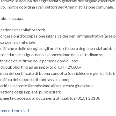
servizio si occupa del segretariato generale dell’organo esecutivo
tivo. Inoltre coordina i vari settori dell’Amministrazione comunale.
rale si occupa:
gestione dei collaboratori;
 concessioni d’occupazione intensiva dei beni amministrativi (area 
a quella cimiteriale);
notifiche e delle deroghe agli orari di chiusura degli esercizi pubblic
 procedure che riguardano la concessione della cittadinanza;
utentica delle firme delle persone domiciliate;
atti pubblici fino ad un importo di CHF 2'000.--;
lascio del certificato di buona condotta (da richiedere per iscritto);
notifica dei rapporti di contravvenzione;
verifica inerente l’ammissione all’assistenza giudiziaria;
gestione degli impianti pubblicitari;
richieste d’accesso ai documenti ufficiali (dal 01.01.2013).
umenti correlati