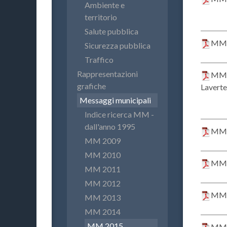
Ambiente e
territorio
Salute pubblica
MM 2
Sicurezza pubblica
Traffico
Rappresentazioni
MM 2
grafiche
Laverte
Messaggi municipali
Indice ricerca MM -
dall'anno 1995
MM 2
MM 2009
MM 2010
MM 
MM 2011
MM 2012
MM 2
MM 2013
MM 2014
MM 2015
MM 2