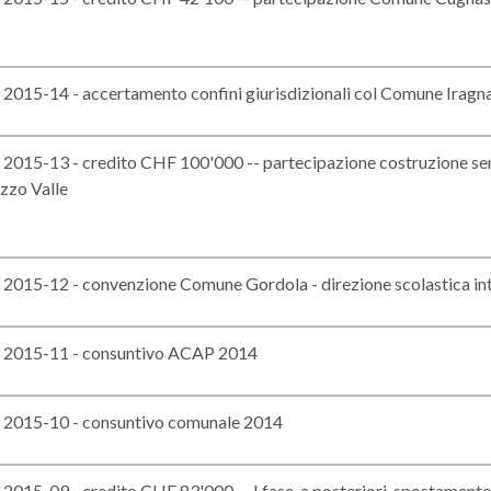
015-14 - accertamento confini giurisdizionali col Comune Iragn
015-13 - credito CHF 100'000 -- partecipazione costruzione senti
zzo Valle
015-12 - convenzione Comune Gordola - direzione scolastica i
2015-11 - consuntivo ACAP 2014
015-10 - consuntivo comunale 2014
015-09 - credito CHF 83'000 -- I fase, a posteriori, spostame