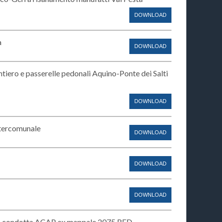
DOWNLOAD
a
DOWNLOAD
ero e passerelle pedonali Aquino-Ponte dei Salti
DOWNLOAD
ntercomunale
DOWNLOAD
DOWNLOAD
DOWNLOAD
nto condotta ACAP ex mappale 2075 RFD