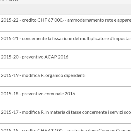
015-22 - credito CHF 67'000.-- ammodernamento rete e apparec
015-21 - concernente la fissazione del moltiplicatore d’imposta
015-20 - preventivo ACAP 2016
015-19 - modifica R. organico dipendenti
015-18 - preventivo comunale 2016
015-17 - modifica R. in materia di tasse concernente i servizi scola
015-15 - credito CHF 42'100 -- partecipazione Comune Cugnasc