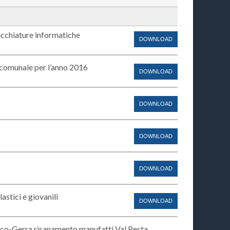
chiature informatiche
DOWNLOAD
 comunale per l’anno 2016
DOWNLOAD
DOWNLOAD
DOWNLOAD
DOWNLOAD
stici e giovanili
DOWNLOAD
o-Gerra risanamento manufatti Val Pesta