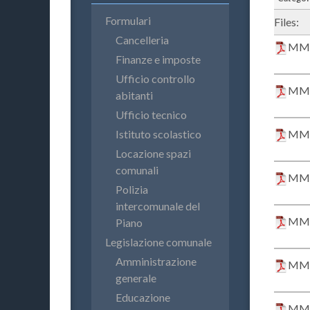
Formulari
Files:
Cancelleria
MM 2
Finanze e imposte
Ufficio controllo
MM 2
abitanti
Ufficio tecnico
Istituto scolastico
MM 2
Locazione spazi
comunali
MM 2
Polizia
intercomunale del
MM 2
Piano
Legislazione comunale
Amministrazione
MM 2
generale
Educazione
MM 2