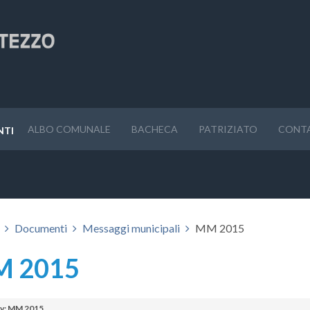
ALBO COMUNALE
BACHECA
PATRIZIATO
CONT
NTI
Documenti
Messaggi municipali
MM 2015
 2015
y: MM 2015