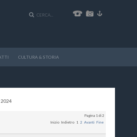
ATTI
CULTURA & STORIA
 2024
Pagina 1 di 2
Inizio
Indietro
1
2
Avanti
Fine