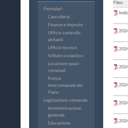
Files:
Formulari
Indi
Cancelleria
Finanze e imposte
2024
Ufficio controllo
abitanti
Ufficio tecnico
2024
Istituto scolastico
Locazione spazi
2024
comunali
Polizia
2024
intercomunale del
Piano
Legislazione comunale
2024
Amministrazione
generale
2024
Educazione