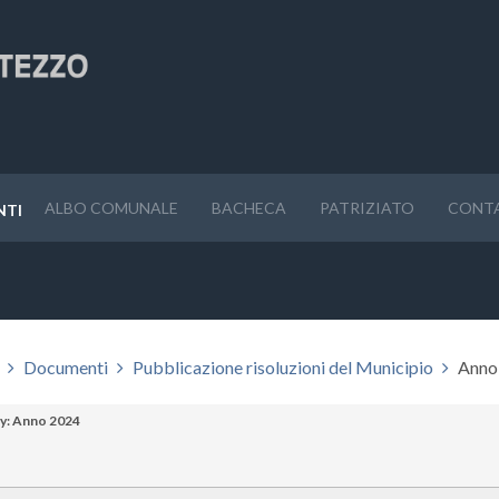
ALBO COMUNALE
BACHECA
PATRIZIATO
CONT
NTI
Documenti
Pubblicazione risoluzioni del Municipio
Anno
y: Anno 2024