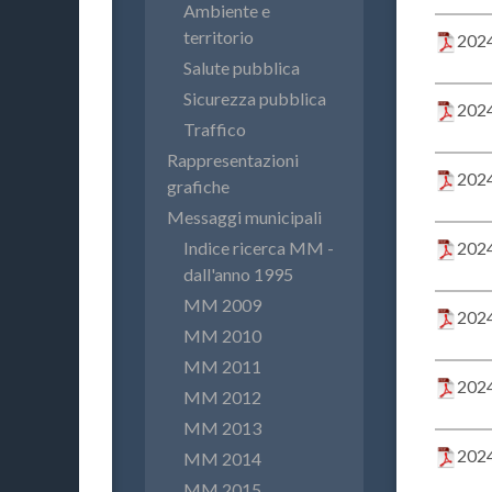
Ambiente e
territorio
2024
Salute pubblica
Sicurezza pubblica
2024
Traffico
Rappresentazioni
2024
grafiche
Messaggi municipali
Indice ricerca MM -
2024
dall'anno 1995
MM 2009
2024
MM 2010
MM 2011
2024
MM 2012
MM 2013
2024
MM 2014
MM 2015